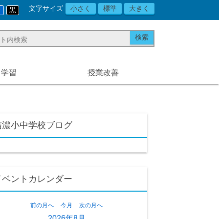
文字サイズ
小さく
標準
大きく
青
黒
と学習
授業改善
信濃小中学校ブログ
イベントカレンダー
前の月へ
今月
次の月へ
2026年8月