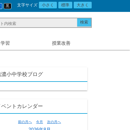
文字サイズ
小さく
標準
大きく
青
黒
と学習
授業改善
信濃小中学校ブログ
イベントカレンダー
前の月へ
今月
次の月へ
2026年8月